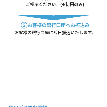
ご提示ください。(※初回のみ)
③お客様の銀行口座へお振込み
お客様の銀行口座に即日振込いたします。
当社ではお客様のカード決済と同時にご入金す
る新システムを採用したことにより、簡単に取
引が可能です。
また、「現金が振り込まれない」「換金率を後
から下げられた」といったこともありませんの
でご安心ください。