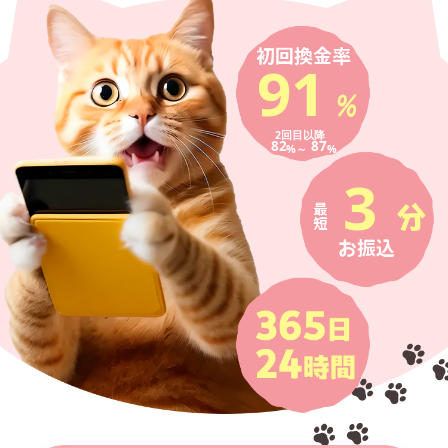
91
2回目以降
82
87
%～
%
3